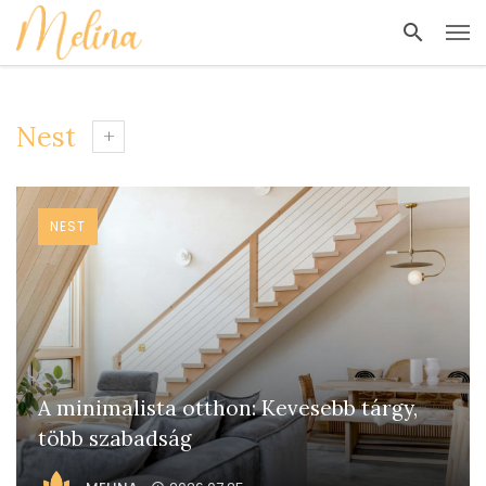
Nest
NEST
A minimalista otthon: Kevesebb tárgy,
több szabadság