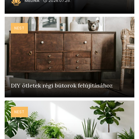
MELINA
2026.07.25.
NEST
DIY ötletek régi bútorok felújításához
NEST