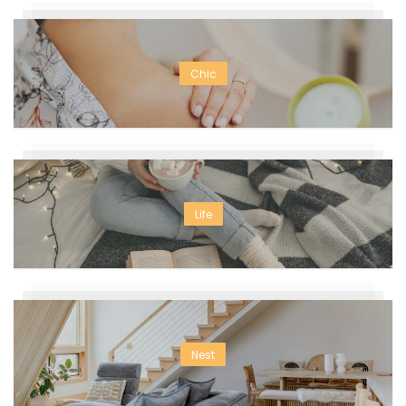
Chic
Life
Nest