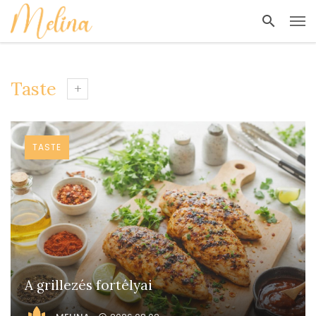
Taste
TASTE
A grillezés fortélyai