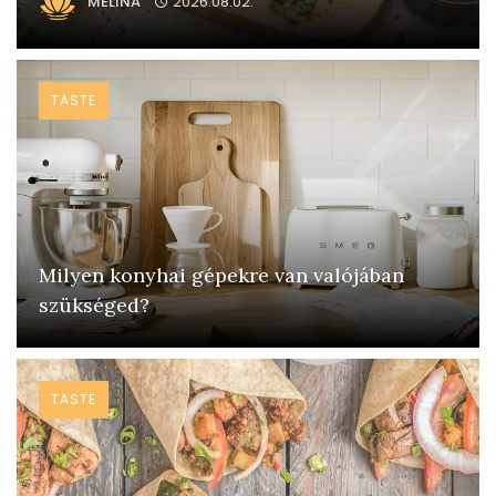
MELINA
2026.08.02.
TASTE
Milyen konyhai gépekre van valójában
szükséged?
TASTE