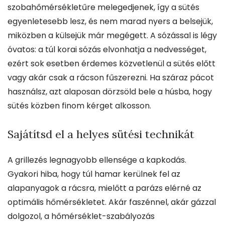
szobahőmérsékletűre melegedjenek, így a sütés
egyenletesebb lesz, és nem marad nyers a belsejük,
miközben a külsejük már megégett. A sózással is légy
óvatos: a túl korai sózás elvonhatja a nedvességet,
ezért sok esetben érdemes közvetlenül a sütés előtt
vagy akár csak a rácson fűszerezni. Ha száraz pácot
használsz, azt alaposan dörzsöld bele a húsba, hogy
sütés közben finom kérget alkosson.
Sajátítsd el a helyes sütési technikát
A grillezés legnagyobb ellensége a kapkodás.
Gyakori hiba, hogy túl hamar kerülnek fel az
alapanyagok a rácsra, mielőtt a parázs elérné az
optimális hőmérsékletet. Akár faszénnel, akár gázzal
dolgozol, a hőmérséklet-szabályozás