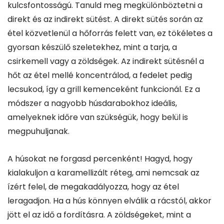
kulcsfontosságú. Tanuld meg megkülönböztetni a
direkt és az indirekt sütést. A direkt sütés során az
étel közvetlenül a hőforrás felett van, ez tökéletes a
gyorsan készülő szeletekhez, mint a tarja, a
csirkemell vagy a zöldségek. Az indirekt sütésnél a
hőt az étel mellé koncentrálod, a fedelet pedig
lecsukod, így a grill kemenceként funkcionál. Ez a
módszer a nagyobb húsdarabokhoz ideális,
amelyeknek időre van szükségük, hogy belül is
megpuhuljanak.
A húsokat ne forgasd percenként! Hagyd, hogy
kialakuljon a karamellizált réteg, ami nemcsak az
ízért felel, de megakadályozza, hogy az étel
leragadjon. Ha a hús könnyen elválik a rácstól, akkor
jött el az idő a fordításra. A zöldségeket, mint a