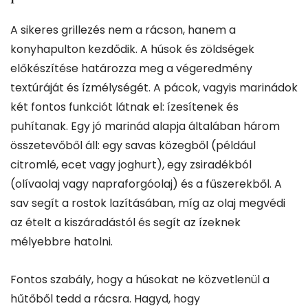
A sikeres grillezés nem a rácson, hanem a
konyhapulton kezdődik. A húsok és zöldségek
előkészítése határozza meg a végeredmény
textúráját és ízmélységét. A pácok, vagyis marinádok
két fontos funkciót látnak el: ízesítenek és
puhítanak. Egy jó marinád alapja általában három
összetevőből áll: egy savas közegből (például
citromlé, ecet vagy joghurt), egy zsiradékból
(olívaolaj vagy napraforgóolaj) és a fűszerekből. A
sav segít a rostok lazításában, míg az olaj megvédi
az ételt a kiszáradástól és segít az ízeknek
mélyebbre hatolni.
Fontos szabály, hogy a húsokat ne közvetlenül a
hűtőből tedd a rácsra. Hagyd, hogy