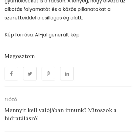
gyümölcsöket is a rácson. A lényeg, hogy élvezd az
alkotás folyamatát és a közös pillanatokat a
szeretteiddel a csillagos ég alatt.
Kép forrása: AI-jal generált kép
Megosztom
ELŐZŐ
Mennyit kell valójában innunk? Mítoszok a
hidratálásról