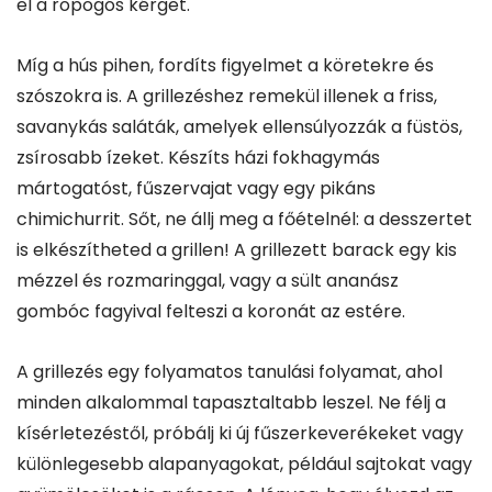
el a ropogós kérget.
Míg a hús pihen, fordíts figyelmet a köretekre és
szószokra is. A grillezéshez remekül illenek a friss,
savanykás saláták, amelyek ellensúlyozzák a füstös,
zsírosabb ízeket. Készíts házi fokhagymás
mártogatóst, fűszervajat vagy egy pikáns
chimichurrit. Sőt, ne állj meg a főételnél: a desszertet
is elkészítheted a grillen! A grillezett barack egy kis
mézzel és rozmaringgal, vagy a sült ananász
gombóc fagyival felteszi a koronát az estére.
A grillezés egy folyamatos tanulási folyamat, ahol
minden alkalommal tapasztaltabb leszel. Ne félj a
kísérletezéstől, próbálj ki új fűszerkeverékeket vagy
különlegesebb alapanyagokat, például sajtokat vagy