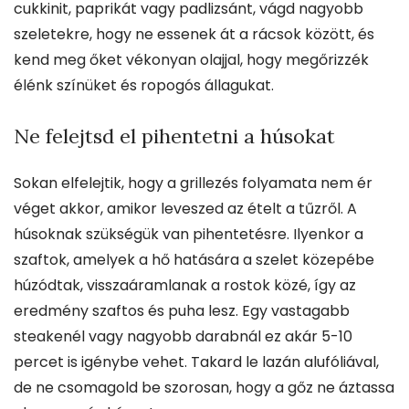
cukkinit, paprikát vagy padlizsánt, vágd nagyobb
szeletekre, hogy ne essenek át a rácsok között, és
kend meg őket vékonyan olajjal, hogy megőrizzék
élénk színüket és ropogós állagukat.
Ne felejtsd el pihentetni a húsokat
Sokan elfelejtik, hogy a grillezés folyamata nem ér
véget akkor, amikor leveszed az ételt a tűzről. A
húsoknak szükségük van pihentetésre. Ilyenkor a
szaftok, amelyek a hő hatására a szelet közepébe
húzódtak, visszaáramlanak a rostok közé, így az
eredmény szaftos és puha lesz. Egy vastagabb
steakenél vagy nagyobb darabnál ez akár 5-10
percet is igénybe vehet. Takard le lazán alufóliával,
de ne csomagold be szorosan, hogy a gőz ne áztassa