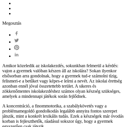
Megosztás
Amikor közeledik az iskolakezdés, sokunkban felmerül a kérdés:
vajon a gyermek valóban készen áll az iskolára? Sokan ilyenkor
elsősorban arra gondolnak, hogy a gyermek tud-e számolni tízig,
felismeri-e a betűket vagy képes-e leírni a nevét. Az iskolai érettség
azonban ennél jóval összetettebb terület. A sikeres és
zökkenőmentes iskolakezdéshez számos olyan készség szükséges,
amelyek a mindennapi játékok során fejlődnek.
A koncentráció, a finommotorika, a szabálykövetés vagy a
problémamegoldó gondolkodás legalább annyira fontos szerepet
játszik, mint a konkrét lexikális tudás. Ezek a készségek már óvodás
korban is fejleszthetők, ráadásul sokszor úgy, hogy a gyermek
egyszerűen csak játszik.