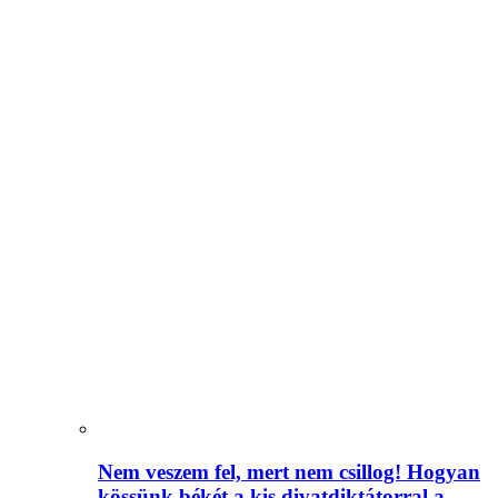
Nem veszem fel, mert nem csillog! Hogyan
kössünk békét a kis divatdiktátorral a