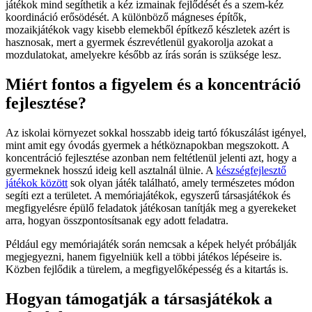
játékok mind segíthetik a kéz izmainak fejlődését és a szem-kéz
koordináció erősödését. A különböző mágneses építők,
mozaikjátékok vagy kisebb elemekből építkező készletek azért is
hasznosak, mert a gyermek észrevétlenül gyakorolja azokat a
mozdulatokat, amelyekre később az írás során is szüksége lesz.
Miért fontos a figyelem és a koncentráció
fejlesztése?
Az iskolai környezet sokkal hosszabb ideig tartó fókuszálást igényel,
mint amit egy óvodás gyermek a hétköznapokban megszokott. A
koncentráció fejlesztése azonban nem feltétlenül jelenti azt, hogy a
gyermeknek hosszú ideig kell asztalnál ülnie. A
készségfejlesztő
játékok között
sok olyan játék található, amely természetes módon
segíti ezt a területet. A memóriajátékok, egyszerű társasjátékok és
megfigyelésre épülő feladatok játékosan tanítják meg a gyerekeket
arra, hogyan összpontosítsanak egy adott feladatra.
Például egy memóriajáték során nemcsak a képek helyét próbálják
megjegyezni, hanem figyelniük kell a többi játékos lépéseire is.
Közben fejlődik a türelem, a megfigyelőképesség és a kitartás is.
Hogyan támogatják a társasjátékok a