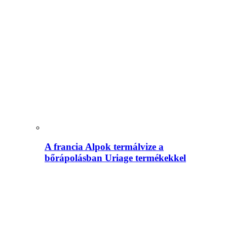
A francia Alpok termálvize a
bőrápolásban Uriage termékekkel