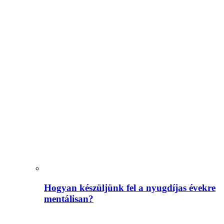
Hogyan készüljünk fel a nyugdíjas évekre
mentálisan?