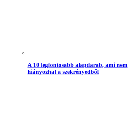
A 10 legfontosabb alapdarab, ami nem
hiányozhat a szekrényedből