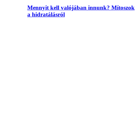
Mennyit kell valójában innunk? Mítoszok
a hidratálásról