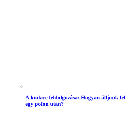
A kudarc feldolgozása: Hogyan álljunk fel
egy pofon után?