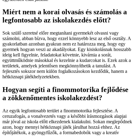
Miért nem a korai olvasás és számolás a
legfontosabb az iskolakezdés előtt?
Sok szülő szeretné előre megtanítani gyermekét olvasni vagy
számolni, abban bízva, hogy ezzel könnyebb lesz az első osztály. A
gyakorlatban azonban gyakran nem ez határozza meg, hogy egy
gyermek hogyan veszi az akadályokat. Egy kisiskolásnak hosszabb
ideig kell figyelnie, feladatokat követnie, kivárnia a sorát,
együttműködnie másokkal és kezelnie a kudarcokat is. Ezek azok a
területek, amelyek jelentősen megkönnyíthetik a tanulást. A
fejlesztés sokszor nem külön foglalkozásokon kezdődik, hanem a
hétköznapi játékhelyzetekben.
Hogyan segíti a finommotorika fejlődése
a zökkenőmentes iskolakezdést?
Az egyik legfontosabb terület a finommotorika fejlesztése. A
ceruzafogás, a vonalvezetés vagy a későbbi írásmozgások alapjai
már jóval az iskola előtt elkezdenek kialakulni. Sokan meglepődnek
azon, hogy mennyi hétköznapi játék járulhat hozzá ehhez. Az
építőjátékok, a gyöngyfűzők, a formabedobók vagy a kreatív