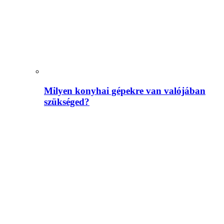
Milyen konyhai gépekre van valójában
szükséged?