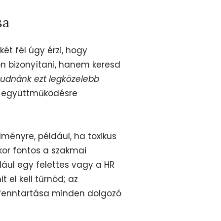
sa
két fél úgy érzi, hogy
on bizonyítani, hanem keresd
tudnánk ezt legközelebb
eli együttműködésre
ményre, például, ha toxikus
kor fontos a szakmai
ául egy felettes vagy a HR
 el kell tűrnöd; az
 fenntartása minden dolgozó