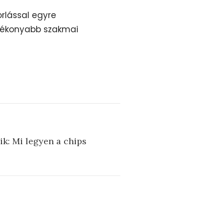
orlással egyre
atékonyabb szakmai
k: Mi legyen a chips