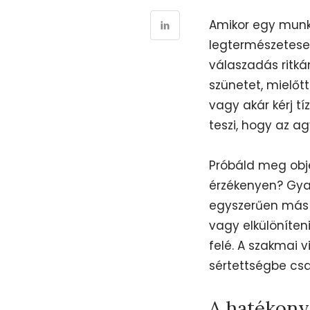
Amikor egy munk
legtermészetese
válaszadás ritká
szünetet, mielőt
vagy akár kérj tí
teszi, hogy az ag
Próbáld meg obje
érzékenyen? Gyak
egyszerűen más 
vagy elkülöníten
felé. A szakmai
sértettségbe csa
A hatékony