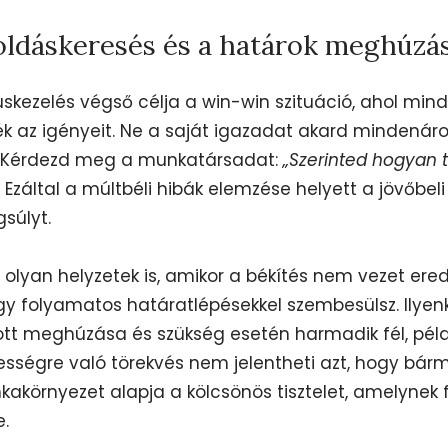
ldáskeresés és a határok meghúzá
tuskezelés végső célja a win-win szituáció, ahol mind
k az igényeit. Ne a saját igazadat akard mindenár
. Kérdezd meg a munkatársadat:
„Szerinted hogyan 
. Ezáltal a múltbéli hibák elemzése helyett a jövőb
súlyt.
lyan helyzetek is, amikor a békítés nem vezet ered
gy folyamatos határatlépésekkel szembesülsz. Ilyen
tt meghúzása és szükség esetén harmadik fél, péld
sségre való törekvés nem jelentheti azt, hogy bármit
akörnyezet alapja a kölcsönös tisztelet, amelynek
e.