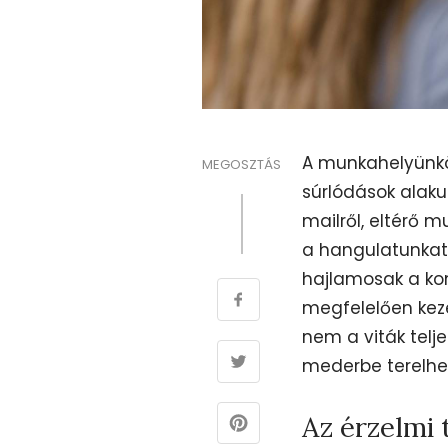
A munkahelyünkön 
MEGOSZTÁS
súrlódások alaku
mailről, eltérő m
a hangulatunkat
hajlamosak a kon
megfelelően keze
nem a viták telje
mederbe terelhet
Az érzelmi 