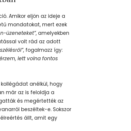
ó. Amikor eljön az ideje a
tű mondatokat, mert ezek
én-üzeneteket”
, amelyekben
ással volt rád az adott
zélésről”
, fogalmazz így:
rzem, lett volna fontos
 kollégádat anélkül, hogy
 már az is feloldja a
lgatták és megértették az
yanarról beszéltek-e. Sokszor
élreértés állt, amit egy