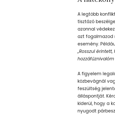
A legtöbb konfli
tisztázó beszélg
azonnal védekező
azt fogalmazod m
esemény. Példáu
„Rosszul érintet
hozzáfűznivalóm 
A figyelem legal
közbevágnál vag
feszültség jelen
álláspontját. Kér
kiderül, hogy a k
nyugodt párbeszé