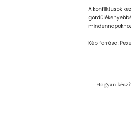
A konfliktusok k
gördülékenyebbé
mindennapokhoz
Kép forrása: Pex
Hogyan készí