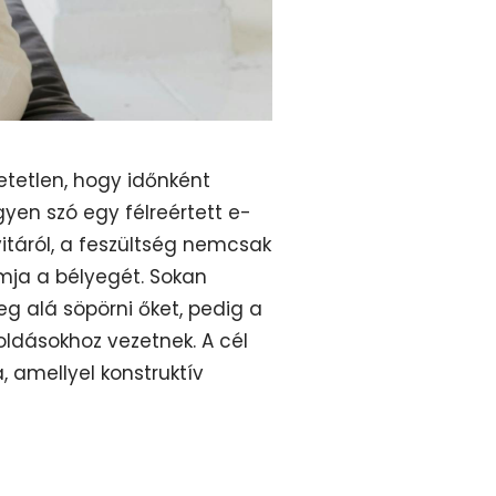
hetetlen, hogy időnként
yen szó egy félreértett e-
vitáról, a feszültség nemcsak
mja a bélyegét. Sokan
eg alá söpörni őket, pedig a
ldásokhoz vezetnek. A cél
, amellyel konstruktív