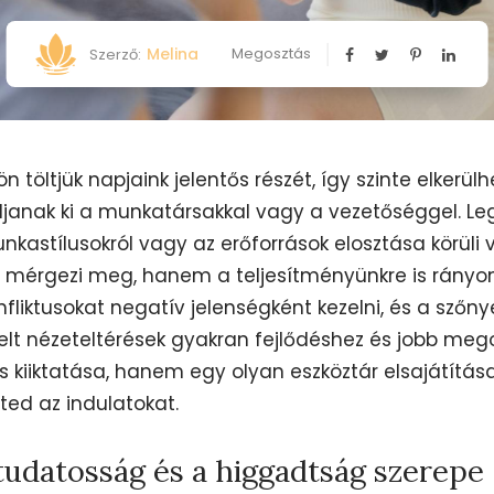
Melina
Megosztás
Szerző:
töltjük napjaink jelentős részét, így szinte elkerül
ljanak ki a munkatársakkal vagy a vezetőséggel. Leg
unkastílusokról vagy az erőforrások elosztása körüli 
 mérgezi meg, hanem a teljesítményünkre is rányo
fliktusokat negatív jelenségként kezelni, és a szőny
lt nézeteltérések gyakran fejlődéshez és jobb mego
s kiiktatása, hanem egy olyan eszköztár elsajátítása
ed az indulatokat.
tudatosság és a higgadtság szerepe