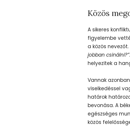
Közös mego
A sikeres konflik
figyelembe vetté
a közös nevezőt
jobban csinálni?”
helyezitek a hang
Vannak azonban o
viselkedéssel va
határok határozo
bevonása. A béke
egészséges munk
közös felelősség