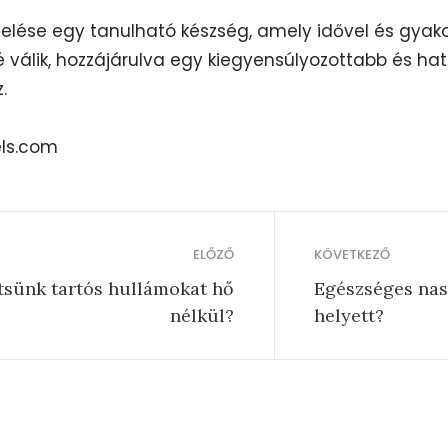
ezelése egy tanulható készség, amely idővel és gyak
 válik, hozzájárulva egy kiegyensúlyozottabb és h
.
els.com
ELŐZŐ
KÖVETKEZŐ
tsünk tartós hullámokat hő
Egészséges nasi
nélkül?
helyett?