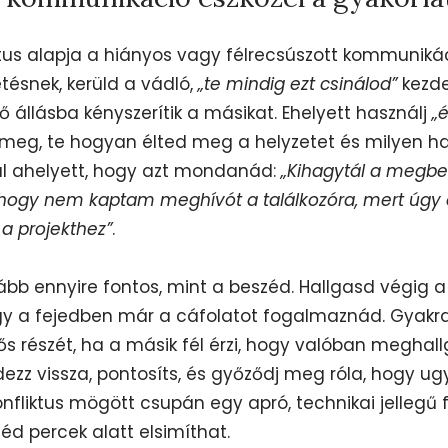
ktus alapja a hiányos vagy félrecsúszott kommunikáci
etésnek, kerüld a vádló,
„te mindig ezt csinálod”
kezde
 állásba kényszerítik a másikat. Ehelyett használj
„
eg, te hogyan élted meg a helyzetet és milyen hat
l ahelyett, hogy azt mondanád:
„Kihagytál a megbes
t, hogy nem kaptam meghívót a találkozóra, mert úgy é
a projekthez”
.
ább ennyire fontos, mint a beszéd. Hallgasd végig a
y a fejedben már a cáfolatot fogalmaznád. Gyakran
tős részét, ha a másik fél érzi, hogy valóban meghal
dezz vissza, pontosíts, és győződj meg róla, hogy ug
onfliktus mögött csupán egy apró, technikai jellegű f
d percek alatt elsimíthat.