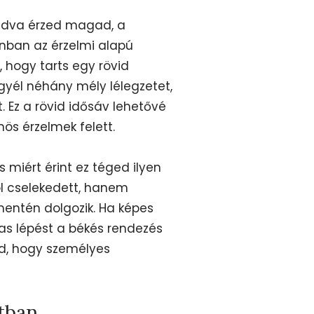
adva érzed magad, a
nban az érzelmi alapú
 hogy tarts egy rövid
egyél néhány mély lélegzetet,
. Ez a rövid idősáv lehetővé
nös érzelmek felett.
 miért érint ez téged ilyen
ól cselekedett, hanem
entén dolgozik. Ha képes
mas lépést a békés rendezés
dd, hogy személyes
tban