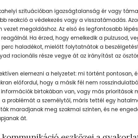
ahelyi szituációban igazságtalanság ér vagy tám
bb reakció a védekezés vagy a visszatámadás. Azo
n vezet megoldáshoz. Az első és legfontosabb lépés,
t reagálnál. Ha érzed, hogy emelkedik a pulzusod, v
z perc haladékot, mielőtt folytatnátok a beszélgetést
yad racionális része vegye át az irányítást az ösztö
ktíven elemezni a helyzetet: mi történt pontosan, és
ran előfordul, hogy a másik fél nem rosszindulatb
információk birtokában van, vagy más prioritások m
i a problémát a személytől, máris tettél egy hatal
 viták maradjanak meg szakmai szinten, és ne enge
pjanak át.
 kommunikáció eszközei a gyakorla