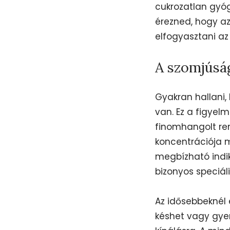
cukrozatlan gyó
érezned, hogy a
elfogyasztani az
A szomjúsá
Gyakran hallani
van. Ez a figyelm
finomhangolt ren
koncentrációja m
megbízható indik
bizonyos speciál
Az idősebbeknél
késhet vagy gye