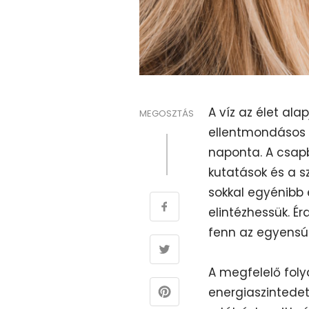
A víz az élet ala
MEGOSZTÁS
ellentmondásos i
naponta. A csap
kutatások és a s
sokkal egyénibb
elintézhessük. É
fenn az egyensúl
A megfelelő foly
energiaszintedet