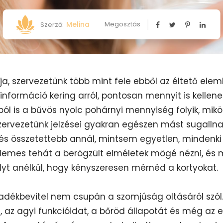
Melina
Megosztás
Szerző:
pja, szervezetünk több mint fele ebből az éltető ele
nformáció kering arról, pontosan mennyit is kellen
ból is a bűvös nyolc pohárnyi mennyiség folyik, m
zervezetünk jelzései gyakran egészen mást sugallnak
 és összetettebb annál, mintsem egyetlen, mindenk
rdemes tehát a berögzült elméletek mögé nézni, és
yt anélkül, hogy kényszeresen mérnéd a kortyokat.
adékbevitel nem csupán a szomjúság oltásáról szól.
, az agyi funkcióidat, a bőröd állapotát és még az