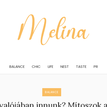
BALANCE
CHIC
LIFE
NEST
TASTE
PR
BALANCE
valójában innunk? Mítoszok a