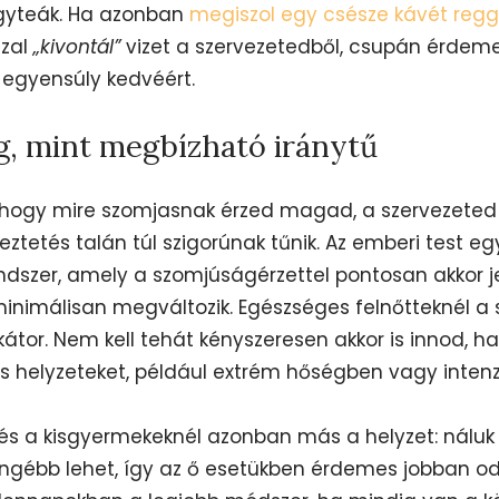
gyteák. Ha azonban
megiszol egy csésze kávét regg
zzal
„kivontál”
vizet a szervezetedből, csupán érdemes
 egyensúly kedvéért.
g, mint megbízható iránytű
, hogy mire szomjasnak érzed magad, a szervezeted
eztetés talán túl szigorúnak tűnik. Az emberi test eg
dszer, amely a szomjúságérzettel pontosan akkor je
inimálisan megváltozik. Egészséges felnőtteknél a 
átor. Nem kell tehát kényszeresen akkor is innod, h
is helyzeteket, például extrém hőségben vagy intenz
 és a kisgyermekeknél azonban más a helyzet: nálu
ngébb lehet, így az ő esetükben érdemes jobban od