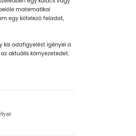
özeledben egy kulacs vagy
j belőle matematikai
nem egy kötelező feladat,
kis odafigyelést igényel a
az aktuális környezetedet.
élyai