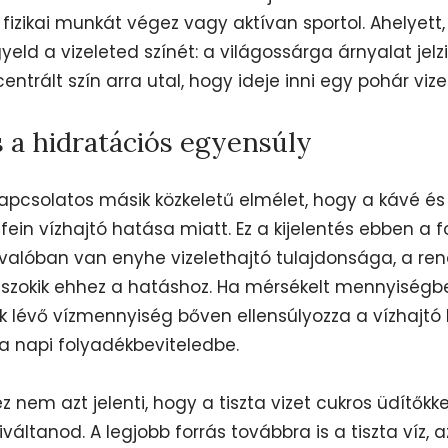
 fizikai munkát végez vagy aktívan sportol. Ahelyet
yeld a vizeleted színét: a világossárga árnyalat jelz
entrált szín arra utal, hogy ideje inni egy pohár vize
s a hidratációs egyensúly
kapcsolatos másik közkeletű elmélet, hogy a kávé és
ffein vízhajtó hatása miatt. Ez a kijelentés ebben a
 valóban van enyhe vizelethajtó tulajdonsága, a re
ászokik ehhez a hatáshoz. Ha mérsékelt mennyiségb
ük lévő vízmennyiség bőven ellensúlyozza a vízhajtó 
a napi folyadékbeviteledbe.
nem azt jelenti, hogy a tiszta vizet cukros üdítőkke
iváltanod. A legjobb forrás továbbra is a tiszta víz,