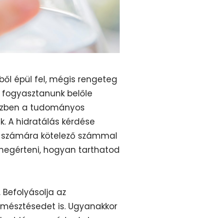
mből épül fel, mégis rengeteg
e fogyasztanunk belőle
iközben a tudományos
. A hidratálás kérdése
i számára kötelező számmal
 megérteni, hogyan tarthatod
 Befolyásolja az
 emésztésedet is. Ugyanakkor