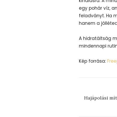
kínálásra. A mi
egy pohár víz, a
feladványt. Ha m
hanem a jólléted
A hidratáltság 
mindennapi rutin
Kép forrása:
Free
Hajápolási mít