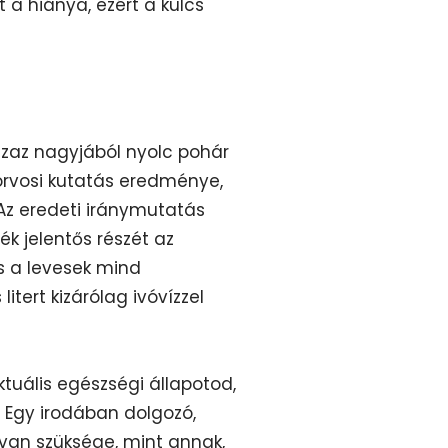
 a hiánya, ezért a kulcs
 azaz nagyjából nyolc pohár
orvosi kutatás eredménye,
 Az eredeti iránymutatás
ék jelentős részét az
és a levesek mind
itert kizárólag ivóvízzel
ktuális egészségi állapotod,
e. Egy irodában dolgozó,
van szüksége, mint annak,