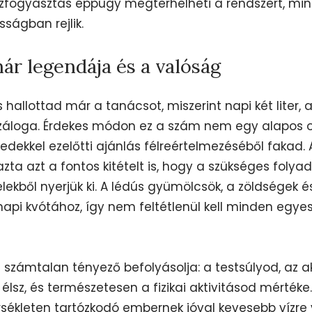
vízfogyasztás éppúgy megterhelheti a rendszert, mint
ságban rejlik.
ár legendája és a valóság
s hallottad már a tanácsot, miszerint napi két liter,
 záloga. Érdekes módon ez a szám nem egy alapos 
dekkel ezelőtti ajánlás félreértelmezéséből fakad.
ta azt a fontos kitételt is, hogy a szükséges folyad
elekből nyerjük ki. A lédús gyümölcsök, a zöldségek 
api kvótához, így nem feltétlenül kell minden egyes l
 számtalan tényező befolyásolja: a testsúlyod, az a
 élsz, és természetesen a fizikai aktivitásod mérték
ékleten tartózkodó embernek jóval kevesebb vízre 