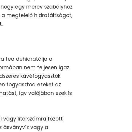
t, hogy egy merev szabályhoz
i a megfelelő hidratáltságot,
t.
 a tea dehidratálja a
 formában nem teljesen igaz.
ndszeres kávéfogyasztók
en fogyasztod ezeket az
hatást, így valójában ezek is
l vagy literszámra főzött
 az ásványvíz vagy a