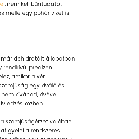
el
, nem kell bűntudatot
 mellé egy pohár vizet is
 már dehidratált állapotban
y rendkívül precízen
lez, amikor a vér
szomjúság egy kiváló és
a nem kívánod, kivéve
ív edzés közben.
k a szomjúságérzet valóban
afigyelni a rendszeres