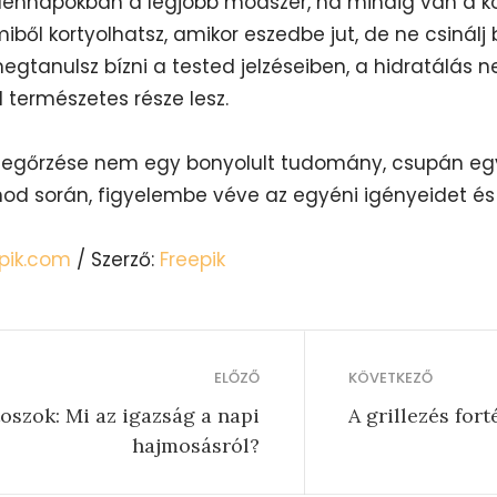
ndennapokban a legjobb módszer, ha mindig van a k
miből kortyolhatsz, amikor eszedbe jut, de ne csinál
egtanulsz bízni a tested jelzéseiben, a hidratálás 
 természetes része lesz.
megőrzése nem egy bonyolult tudomány, csupán egy 
od során, figyelembe véve az egyéni igényeidet és 
pik.com
/ Szerző:
Freepik
ELŐZŐ
KÖVETKEZŐ
oszok: Mi az igazság a napi
A grillezés fort
hajmosásról?