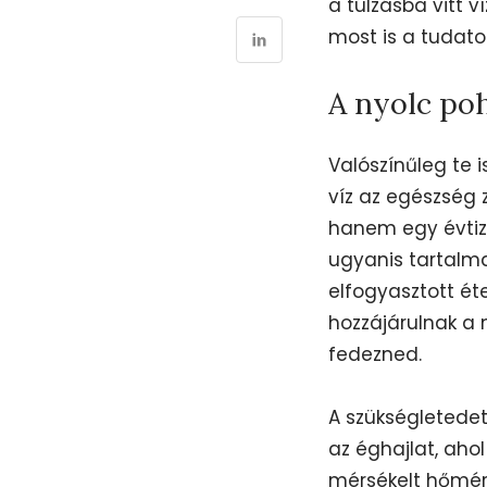
a túlzásba vitt 
most is a tudatos
A nyolc poh
Valószínűleg te i
víz az egészség
hanem egy évtize
ugyanis tartalmaz
elfogyasztott ét
hozzájárulnak a n
fedezned.
A szükségletedet
az éghajlat, ahol
mérsékelt hőmérs