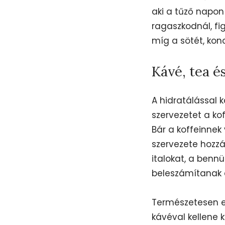
aki a tűző napon
ragaszkodnál, fig
míg a sötét, konc
Kávé, tea é
A hidratálással 
szervezetet a ko
Bár a koffeinnek
szervezete hozz
italokat, a benn
beleszámítanak 
Természetesen ez 
kávéval kellene k