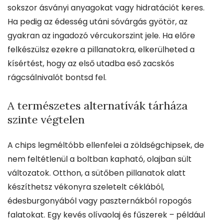
sokszor ásványi anyagokat vagy hidratációt keres.
Ha pedig az édesség utáni sóvárgás gyötör, az
gyakran az ingadozó vércukorszint jele. Ha előre
felkészülsz ezekre a pillanatokra, elkerülheted a
kísértést, hogy az első utadba eső zacskós
rágcsálnivalót bontsd fel.
A természetes alternatívák tárháza
szinte végtelen
A chips legméltóbb ellenfelei a zöldségchipsek, de
nem feltétlenül a boltban kapható, olajban sült
változatok. Otthon, a sütőben pillanatok alatt
készíthetsz vékonyra szeletelt céklából,
édesburgonyából vagy paszternákból ropogós
falatokat. Egy kevés olívaolaj és fűszerek – például