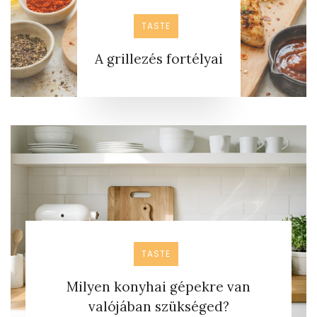
TASTE
A grillezés fortélyai
TASTE
Milyen konyhai gépekre van
valójában szükséged?