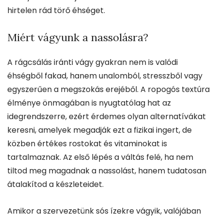
hirtelen rád törő éhséget.
Miért vágyunk a nassolásra?
A rágcsálás iránti vágy gyakran nem is valódi
éhségből fakad, hanem unalomból, stresszből vagy
egyszerűen a megszokás erejéből. A ropogós textúra
élménye önmagában is nyugtatólag hat az
idegrendszerre, ezért érdemes olyan alternatívákat
keresni, amelyek megadják ezt a fizikai ingert, de
közben értékes rostokat és vitaminokat is
tartalmaznak. Az első lépés a váltás felé, ha nem
tiltod meg magadnak a nassolást, hanem tudatosan
átalakítod a készleteidet.
Amikor a szervezetünk sós ízekre vágyik, valójában