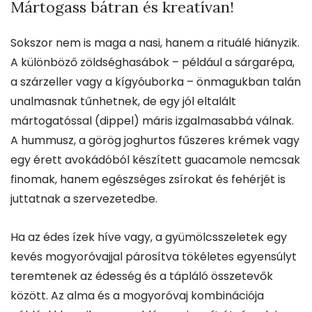
Mártogass bátran és kreatívan!
Sokszor nem is maga a nasi, hanem a rituálé hiányzik.
A különböző zöldséghasábok – például a sárgarépa,
a szárzeller vagy a kígyóuborka – önmagukban talán
unalmasnak tűnhetnek, de egy jól eltalált
mártogatóssal (dippel) máris izgalmasabbá válnak.
A hummusz, a görög joghurtos fűszeres krémek vagy
egy érett avokádóból készített guacamole nemcsak
finomak, hanem egészséges zsírokat és fehérjét is
juttatnak a szervezetedbe.
Ha az édes ízek híve vagy, a gyümölcsszeletek egy
kevés mogyoróvajjal párosítva tökéletes egyensúlyt
teremtenek az édesség és a tápláló összetevők
között. Az alma és a mogyoróvaj kombinációja