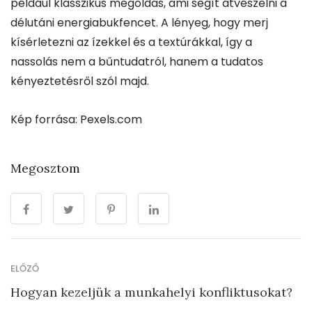
például klasszikus megoldás, ami segít átvészelni a
délutáni energiabukfencet. A lényeg, hogy merj
kísérletezni az ízekkel és a textúrákkal, így a
nassolás nem a bűntudatról, hanem a tudatos
kényeztetésről szól majd.
Kép forrása: Pexels.com
Megosztom
ELŐZŐ
Hogyan kezeljük a munkahelyi konfliktusokat?