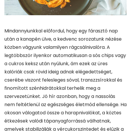
Mindannyiunkkal előfordul, hogy egy fárasztó nap
után a kanapén ülve, a kedvenc sorozatunk nézése
közben vágyunk valamilyen rágcsálnivalóra. A
legtöbbször ilyenkor automatikusan a sós chips vagy
a cukros keksz után nyúlunk, ám ezek az üres
kalóriák csak rövid ideig adnak elégedettséget,
cserébe viszont felesleges sóval, transzzsírokkal és
finomított szénhidrátokkal terhelik meg a
szervezetünket. Jó hír azonban, hogy a nassolás
nem feltétlenül az egészséges életmód ellensége. Ha
okosan válogatod össze a harapnivalókat, a köztes
étkezések valódi tápanyagforrássá válhatnak,
amelyek stabilizálják a vércukorszintedet és elűzik a