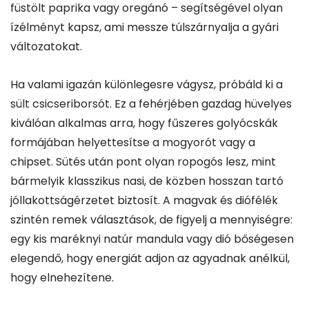
füstölt paprika vagy oregánó – segítségével olyan
ízélményt kapsz, ami messze túlszárnyalja a gyári
változatokat.
Ha valami igazán különlegesre vágysz, próbáld ki a
sült csicseriborsót. Ez a fehérjében gazdag hüvelyes
kiválóan alkalmas arra, hogy fűszeres golyócskák
formájában helyettesítse a mogyorót vagy a
chipset. Sütés után pont olyan ropogós lesz, mint
bármelyik klasszikus nasi, de közben hosszan tartó
jóllakottságérzetet biztosít. A magvak és diófélék
szintén remek választások, de figyelj a mennyiségre:
egy kis maréknyi natúr mandula vagy dió bőségesen
elegendő, hogy energiát adjon az agyadnak anélkül,
hogy elnehezítene.