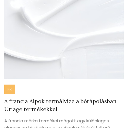
PR
A francia Alpok termálvize a bőrápolásban
Uriage termékekkel
A francia márka termékei mögött egy különleges
alapanyag húzódik meg: az Alpok mélyéről feltörő