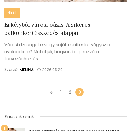
NEST
Erkélyből városi oázis: A sikeres
balkonkertészkedés alapjai
Városi dzsungelre vagy saját minikertre vágysz a
nyolcadikon? Mutatjuk, hogyan fogj hozzá a
tervezéshez és ...
Szerző:
MELINA
2026.05.20.
Posts
1
2
3
navigation
Friss cikkeink