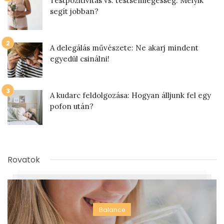
Testpozitivitás vs. testsemlegesség: Melyik
segít jobban?
A delegálás művészete: Ne akarj mindent
egyedül csinálni!
A kudarc feldolgozása: Hogyan álljunk fel egy
pofon után?
Rovatok
Balance