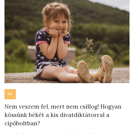
PR
Nem veszem fel, mert nem csillog! Hogyan
kössünk békét a kis divatdiktátorral a
cipőboltban?